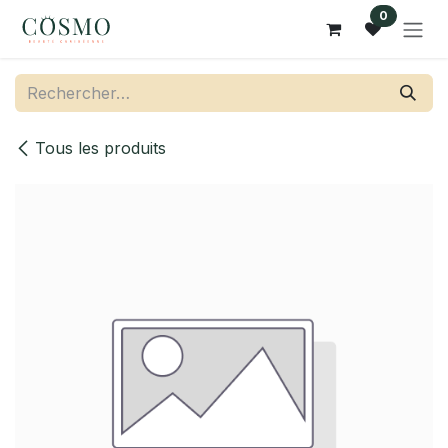
Se rendre au contenu
0
Tous les produits