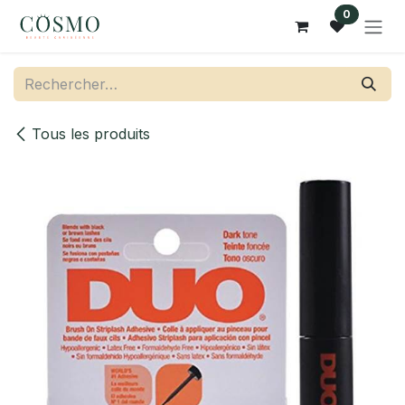
Se rendre au contenu
0
Tous les produits