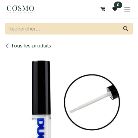
Se rendre au contenu
0
Tous les produits