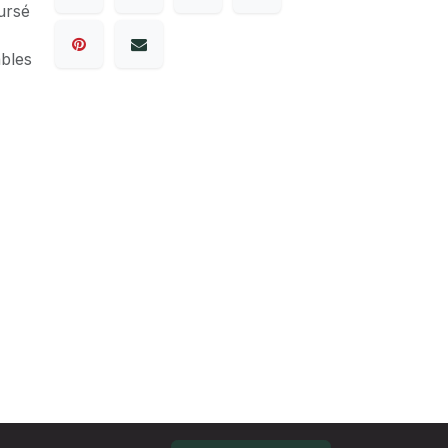
ursé
ables