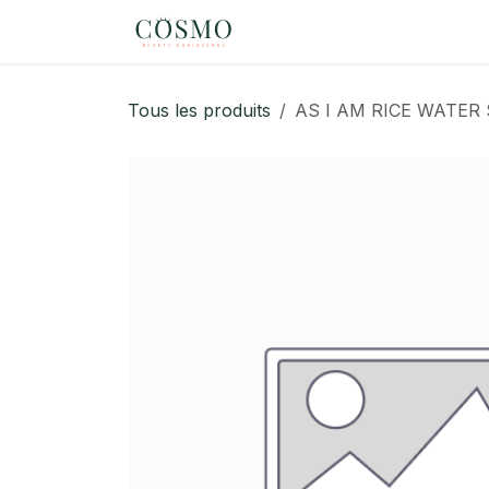
Se rendre au contenu
Page d'accueil
eShop
Tous les produits
AS I AM RICE WATER