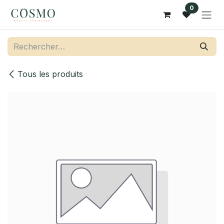
Se rendre au contenu
0
Tous les produits