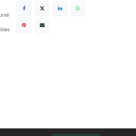
ursé
ables