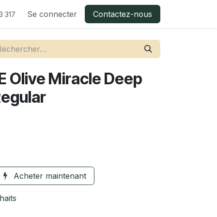
Se connecter
Contactez-nous
3 317
 Olive Miracle Deep
Regular
Acheter maintenant
haits