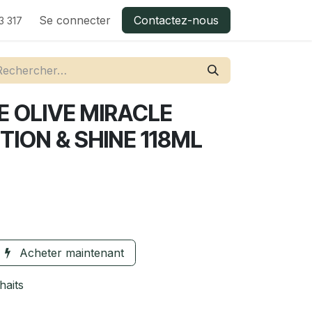
Se connecter
Contactez-nous
3 317
E OLIVE MIRACLE
ION & SHINE 118ML
Acheter maintenant
haits