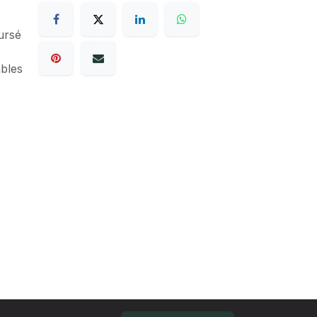
ursé
ables