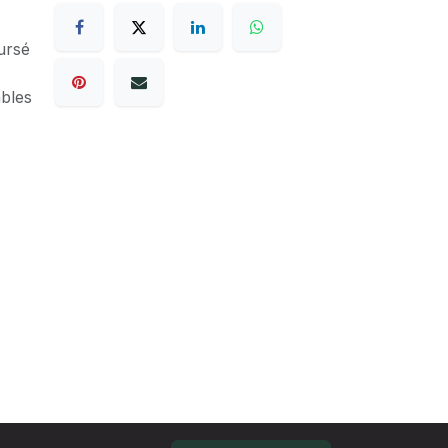
ursé
ables