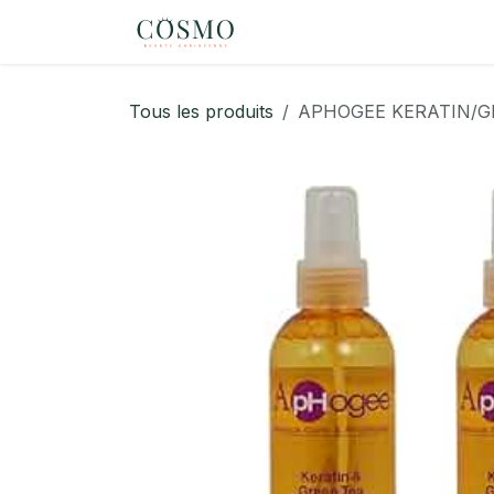
Se rendre au contenu
Page d'accueil
eShop
Tous les produits
APHOGEE KERATIN/G