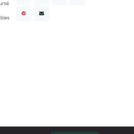
ursé
ables