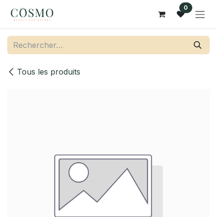
Se rendre au contenu
0
Tous les produits