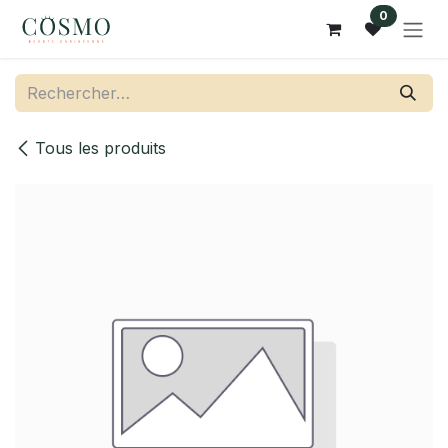
Se rendre au contenu
0
Tous les produits