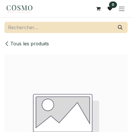
Se rendre au contenu
0
Tous les produits